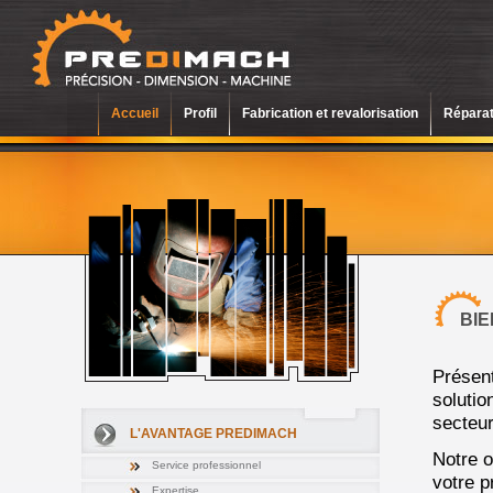
Accueil
Profil
Fabrication et revalorisation
Réparat
BIE
Présent
solutio
secteur
L'AVANTAGE PREDIMACH
Notre o
Service professionnel
votre p
Expertise