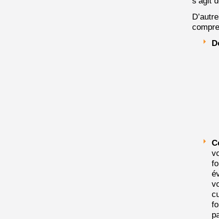
s’agit 
D’autre
compre
Do
C
vo
fo
év
vo
c
fo
pa