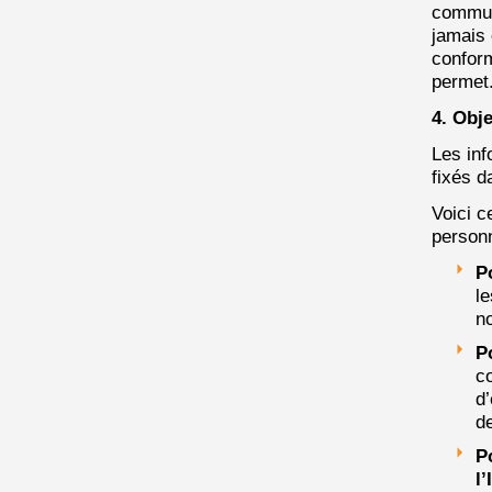
commun
jamais
conform
permet
4. Obje
Les inf
fixés d
Voici c
personn
P
le
no
P
co
d’
de
P
l’