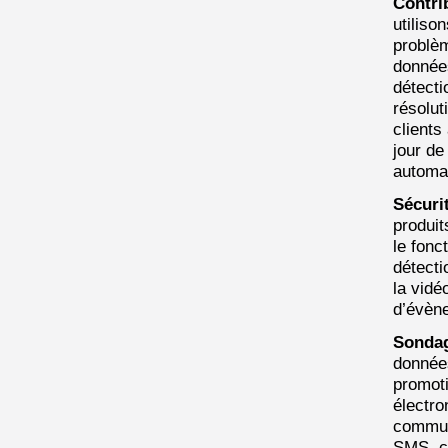
Contri
utiliso
problèm
données
détecti
résolut
clients
jour de
automat
Sécuri
produit
le fonc
détecti
la vidé
d’évèn
Sondag
données
promoti
électro
communi
SMS, co