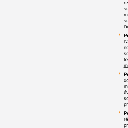
r
se
m
se
l’
P
l
no
so
te
me
P
do
ma
év
s
pr
P
ré
p