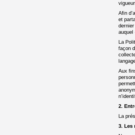
vigueur
Afin d’
et part
dernier
auquel 
La Poli
façon d
collect
langage
Aux fin
personn
permett
anonymi
n’ident
2. Ent
La prés
3. Les