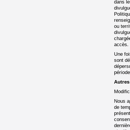
dans le
divulg
Politiq
renseig
ou terr
divulgu
chargée
accès.
Une foi
sont dé
dépers
périod
Autres
Modific
Nous ap
de temp
présent
consent
dernièr