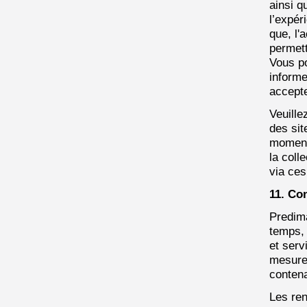
ainsi qu
l’expér
que, l'
permett
Vous po
informe
accepte
Veuille
des sit
moment 
la coll
via ces
11. Co
Predima
temps, 
et serv
mesures
conten
Les ren