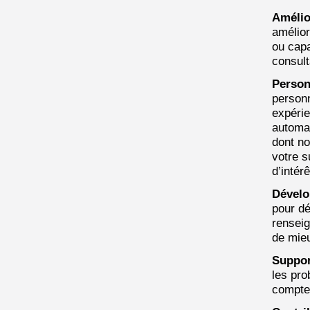
Amélio
amélior
ou capa
consult
Person
personn
expérie
automat
dont n
votre s
d’intérê
Dévelo
pour dé
rensei
de mieu
Suppor
les pro
compte 