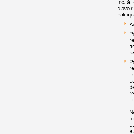
inc, à 
d’avoir
politiq
A
Po
re
ti
re
P
r
co
co
de
re
co
No
mu
cu
au