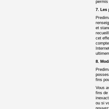
permis 
7. Les 
Predima
renseig
et stan
recueil
cet eff
compte 
Interne
ultimem
8. Mod
Predima
possess
fins pou
Vous a
fins de
inexact
ou si v
pouvez 