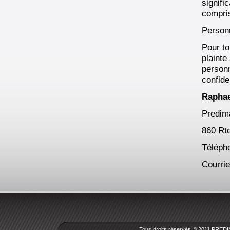
signifi
compris
Personn
Pour to
plainte
personn
confiden
Raphae
Predim
860 Rte
Téléph
Courrie
Tous droits réservés © 2011 PREDI