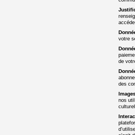
Justifi
renseig
accéder
Donné
votre s
Donnée
paiemen
de votr
Donnée
abonnem
des com
Images
nos uti
culture
Intera
platefo
d’utili