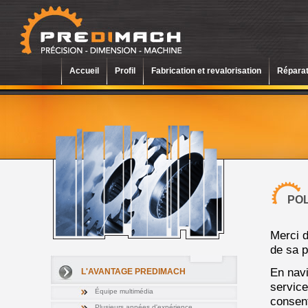
Accueil
Profil
Fabrication et revalorisation
Réparat
POL
Merci d
de sa po
En navi
L'AVANTAGE PREDIMACH
service
Équipe multimédia
consen
Plusieurs années d'expérience