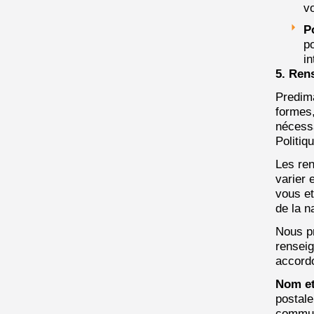
vo
P
po
in
5. Ren
Predima
formes,
nécessa
Politiq
Les ren
varier 
vous et
de la n
Nous pr
renseig
accordo
Nom et
postale
commun