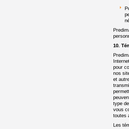
P
pe
né
Predim
personn
10. Té
Predima
Interne
pour co
nos sit
et autr
transmi
permett
peuvent
type de
vous co
toutes 
Les tém