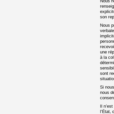
Nous no
renseig
explici
son rep
Nous pr
verbale
implici
personn
recevoi
une ré
à la co
détermi
sensibi
sont re
situatio
Si nous
nous dé
consen
Il n’es
l’État,