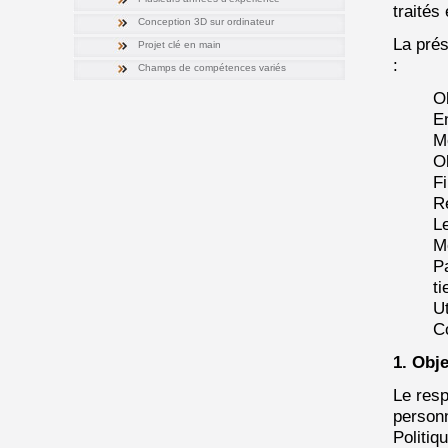
traités
Conception 3D sur ordinateur
La prés
Projet clé en main
:
Champs de compétences variés
Ob
En
M
Ob
Fi
R
Le
M
P
ti
Ut
C
1. Obje
Le resp
personn
Politiq