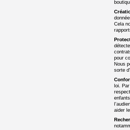
boutique
Créati
données
Cela no
rapport
Protect
détecte
contrat
pour co
Nous po
sorte d
Confor
loi. Pa
respect
enfants
l’audie
aider l
Reche
notamme