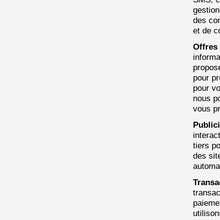
gestion
des com
et de c
Offres
informa
propos
pour pr
pour vo
nous po
vous pr
Public
interac
tiers p
des sit
automat
Transa
transac
paiemen
utiliso