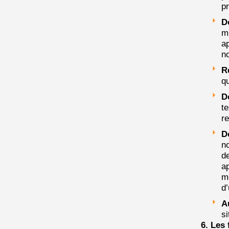
p
D
mu
ap
no
R
qu
D
te
r
D
no
de
ap
m
d’
A
si
6. Les 